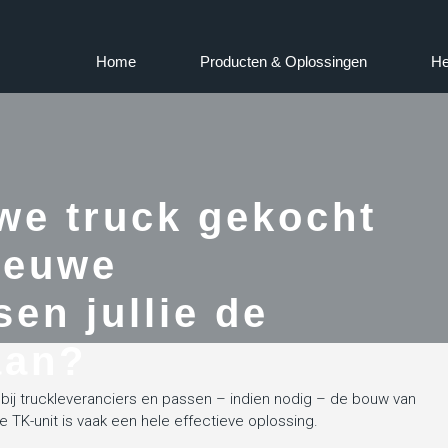
Home
Producten & Oplossingen
He
uwe truck gekocht
ieuwe
sen jullie de
aan?
bij truckleveranciers en passen – indien nodig – de bouw van
 TK-unit is vaak een hele effectieve oplossing.