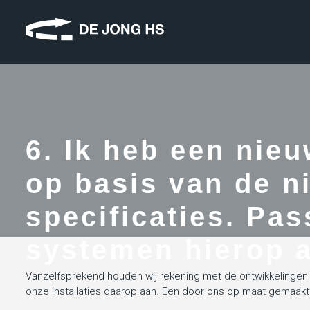
6. Ik heb een nie
op basis van de n
specificaties. Pas
systemen hierop 
Vanzelfsprekend houden wij rekening met de ontwikkelingen 
onze installaties daarop aan. Een door ons op maat gemaakte